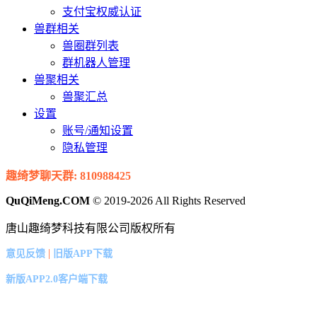
支付宝权威认证
兽群相关
兽圈群列表
群机器人管理
兽聚相关
兽聚汇总
设置
账号/通知设置
隐私管理
趣绮梦聊天群: 810988425
QuQiMeng.COM
© 2019-2026 All Rights Reserved
唐山趣绮梦科技有限公司版权所有
|
意见反馈
旧版APP下载
新版APP2.0客户端下载