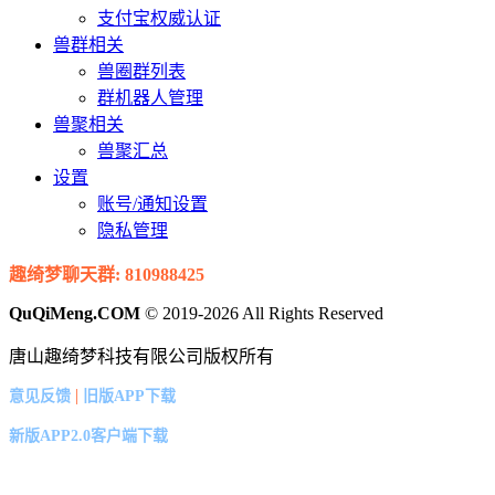
支付宝权威认证
兽群相关
兽圈群列表
群机器人管理
兽聚相关
兽聚汇总
设置
账号/通知设置
隐私管理
趣绮梦聊天群: 810988425
QuQiMeng.COM
© 2019-2026 All Rights Reserved
唐山趣绮梦科技有限公司版权所有
|
意见反馈
旧版APP下载
新版APP2.0客户端下载