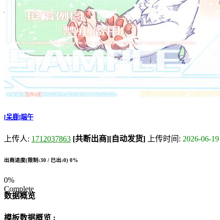
[呆鹿]端午
上传人:
1712037863
[共断出商]
[自动发货]
上传时间:
2026-06-19
出商进度(限制:30 / 已出:0)
0%
0%
Complete
数据概览
模板数据概览 :