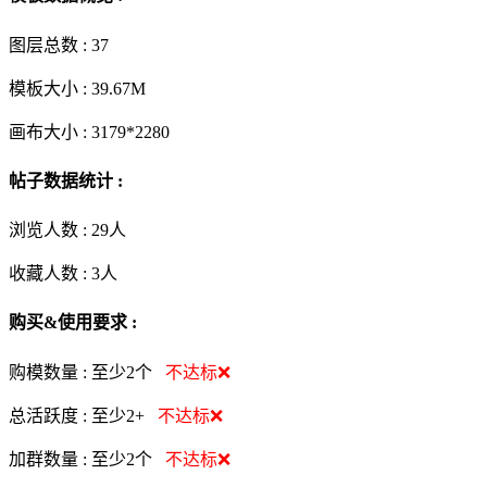
图层总数 :
37
模板大小 :
39.67M
画布大小 :
3179*2280
帖子数据统计 :
浏览人数 :
29人
收藏人数 :
3
人
购买&使用要求 :
购模数量 :
至少2个
不达标❌
总活跃度 :
至少2+
不达标❌
加群数量 :
至少2个
不达标❌