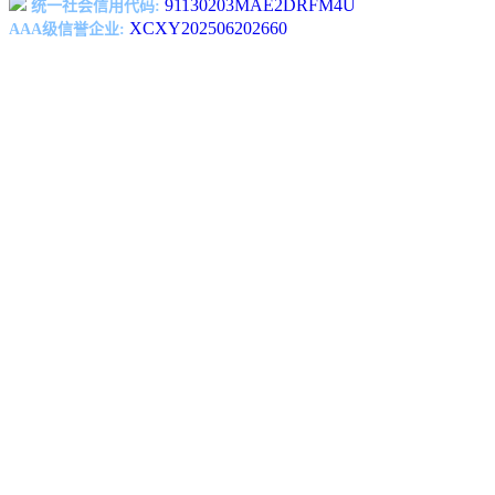
91130203MAE2DRFM4U
统一社会信用代码:
XCXY202506202660
AAA级信誉企业: