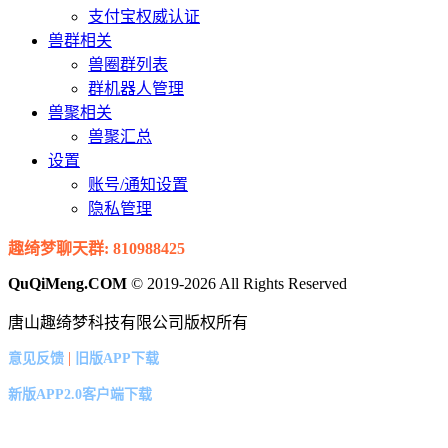
支付宝权威认证
兽群相关
兽圈群列表
群机器人管理
兽聚相关
兽聚汇总
设置
账号/通知设置
隐私管理
趣绮梦聊天群: 810988425
QuQiMeng.COM
© 2019-2026 All Rights Reserved
唐山趣绮梦科技有限公司版权所有
|
意见反馈
旧版APP下载
新版APP2.0客户端下载