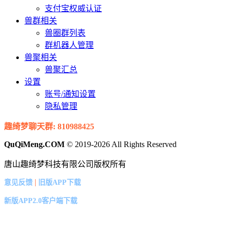
支付宝权威认证
兽群相关
兽圈群列表
群机器人管理
兽聚相关
兽聚汇总
设置
账号/通知设置
隐私管理
趣绮梦聊天群: 810988425
QuQiMeng.COM
© 2019-2026 All Rights Reserved
唐山趣绮梦科技有限公司版权所有
|
意见反馈
旧版APP下载
新版APP2.0客户端下载