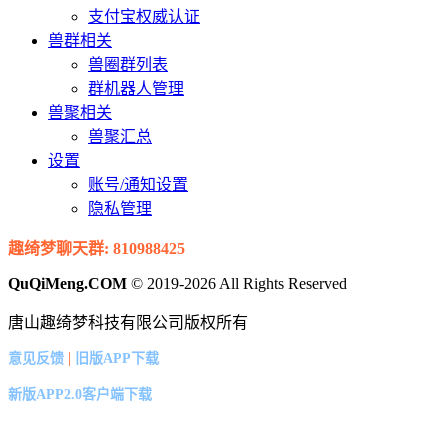
支付宝权威认证
兽群相关
兽圈群列表
群机器人管理
兽聚相关
兽聚汇总
设置
账号/通知设置
隐私管理
趣绮梦聊天群: 810988425
QuQiMeng.COM
© 2019-2026 All Rights Reserved
唐山趣绮梦科技有限公司版权所有
|
意见反馈
旧版APP下载
新版APP2.0客户端下载