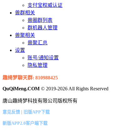
支付宝权威认证
兽群相关
兽圈群列表
群机器人管理
兽聚相关
兽聚汇总
设置
账号/通知设置
隐私管理
趣绮梦聊天群: 810988425
QuQiMeng.COM
© 2019-2026 All Rights Reserved
唐山趣绮梦科技有限公司版权所有
|
意见反馈
旧版APP下载
新版APP2.0客户端下载