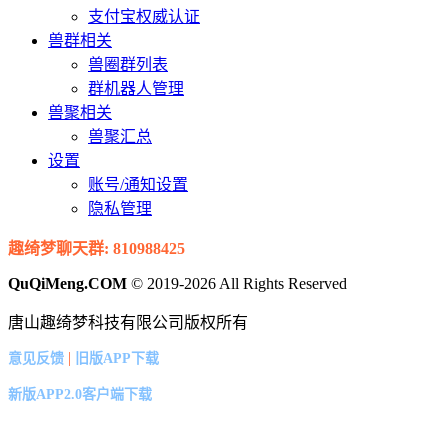
支付宝权威认证
兽群相关
兽圈群列表
群机器人管理
兽聚相关
兽聚汇总
设置
账号/通知设置
隐私管理
趣绮梦聊天群: 810988425
QuQiMeng.COM
© 2019-2026 All Rights Reserved
唐山趣绮梦科技有限公司版权所有
|
意见反馈
旧版APP下载
新版APP2.0客户端下载