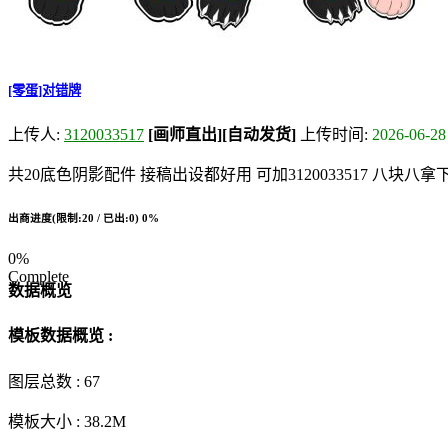
[零蛋]对错牌
上传人:
3120033517
[画师直出]
[自动发货]
上传时间:
2026-06-28
共20底色阴影配件 接稿出设都好用 可加3120033517 八块八拿
出商进度(限制:20 / 已出:0)
0%
0%
Complete
数据概览
模板数据概览 :
图层总数 :
67
模板大小 :
38.2M