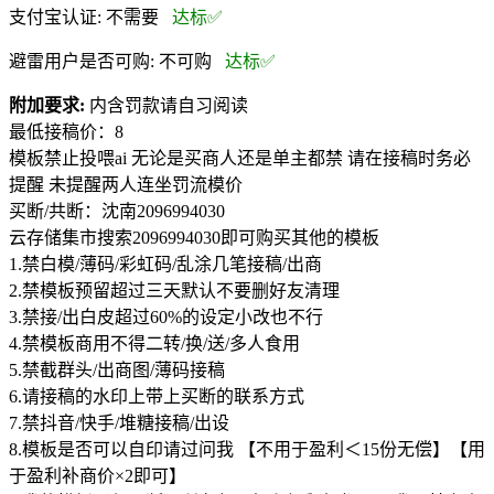
支付宝认证:
不需要
达标✅
避雷用户是否可购:
不可购
达标✅
附加要求:
内含罚款请自习阅读
最低接稿价：8
模板禁止投喂ai 无论是买商人还是单主都禁 请在接稿时务必
提醒 未提醒两人连坐罚流模价
买断/共断：沈南2096994030
云存储集市搜索2096994030即可购买其他的模板
1.禁白模/薄码/彩虹码/乱涂几笔接稿/出商
2.禁模板预留超过三天默认不要删好友清理
3.禁接/出白皮超过60%的设定小改也不行
4.禁模板商用不得二转/换/送/多人食用
5.禁截群头/出商图/薄码接稿
6.请接稿的水印上带上买断的联系方式
7.禁抖音/快手/堆糖接稿/出设
8.模板是否可以自印请过问我 【不用于盈利＜15份无偿】【用
于盈利补商价×2即可】