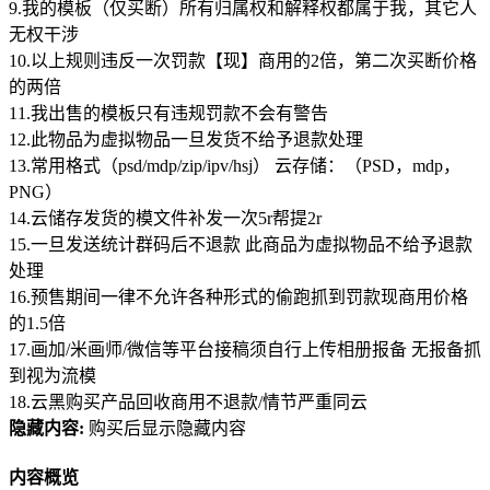
9.我的模板（仅买断）所有归属权和解释权都属于我，其它人
无权干涉
10.以上规则违反一次罚款【现】商用的2倍，第二次买断价格
的两倍
11.我出售的模板只有违规罚款不会有警告
12.此物品为虚拟物品一旦发货不给予退款处理
13.常用格式（psd/mdp/zip/ipv/hsj） 云存储：（PSD，mdp，
PNG）
14.云储存发货的模文件补发一次5r帮提2r
15.一旦发送统计群码后不退款 此商品为虚拟物品不给予退款
处理
16.预售期间一律不允许各种形式的偷跑抓到罚款现商用价格
的1.5倍
17.画加/米画师/微信等平台接稿须自行上传相册报备 无报备抓
到视为流模
18.云黑购买产品回收商用不退款/情节严重同云
隐藏内容:
购买后显示隐藏内容
内容概览