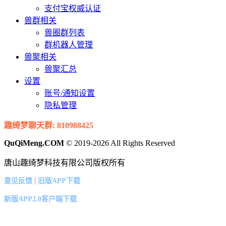
支付宝权威认证
兽群相关
兽圈群列表
群机器人管理
兽聚相关
兽聚汇总
设置
账号/通知设置
隐私管理
趣绮梦聊天群: 810988425
QuQiMeng.COM
© 2019-2026 All Rights Reserved
唐山趣绮梦科技有限公司版权所有
|
意见反馈
旧版APP下载
新版APP2.0客户端下载