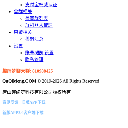
支付宝权威认证
兽群相关
兽圈群列表
群机器人管理
兽聚相关
兽聚汇总
设置
账号/通知设置
隐私管理
趣绮梦聊天群: 810988425
QuQiMeng.COM
© 2019-2026 All Rights Reserved
唐山趣绮梦科技有限公司版权所有
|
意见反馈
旧版APP下载
新版APP2.0客户端下载