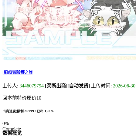
[桐]穿越铃芽之旅
上传人:
3446079794
[买断出商]
[自动发货]
上传时间:
2026-06-30
回本前特价原价10
出商进度(限制:99999 / 已出:1)
0%
0%
Complete
数据概览