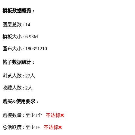
模板数据概览 :
图层总数 :
14
模板大小 :
6.93M
画布大小 :
1803*1210
帖子数据统计 :
浏览人数 :
27人
收藏人数 :
2
人
购买&使用要求 :
购模数量 :
至少1个
不达标❌
总活跃度 :
至少1+
不达标❌