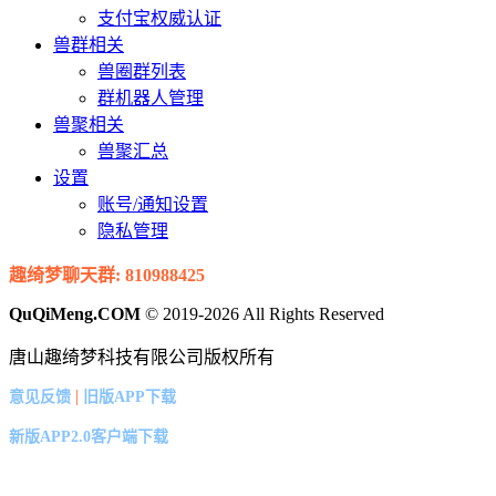
支付宝权威认证
兽群相关
兽圈群列表
群机器人管理
兽聚相关
兽聚汇总
设置
账号/通知设置
隐私管理
趣绮梦聊天群: 810988425
QuQiMeng.COM
© 2019-2026 All Rights Reserved
唐山趣绮梦科技有限公司版权所有
|
意见反馈
旧版APP下载
新版APP2.0客户端下载