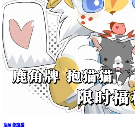
[鹿角]抱猫猫