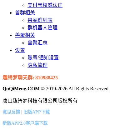
支付宝权威认证
兽群相关
兽圈群列表
群机器人管理
兽聚相关
兽聚汇总
设置
账号/通知设置
隐私管理
趣绮梦聊天群: 810988425
QuQiMeng.COM
© 2019-2026 All Rights Reserved
唐山趣绮梦科技有限公司版权所有
|
意见反馈
旧版APP下载
新版APP2.0客户端下载