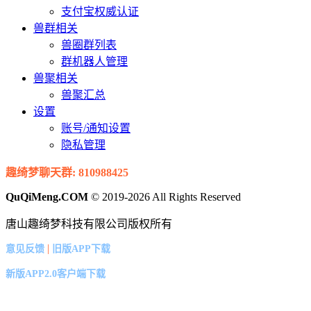
支付宝权威认证
兽群相关
兽圈群列表
群机器人管理
兽聚相关
兽聚汇总
设置
账号/通知设置
隐私管理
趣绮梦聊天群: 810988425
QuQiMeng.COM
© 2019-2026 All Rights Reserved
唐山趣绮梦科技有限公司版权所有
|
意见反馈
旧版APP下载
新版APP2.0客户端下载