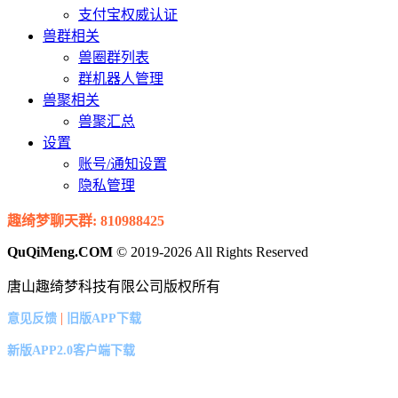
支付宝权威认证
兽群相关
兽圈群列表
群机器人管理
兽聚相关
兽聚汇总
设置
账号/通知设置
隐私管理
趣绮梦聊天群: 810988425
QuQiMeng.COM
© 2019-2026 All Rights Reserved
唐山趣绮梦科技有限公司版权所有
|
意见反馈
旧版APP下载
新版APP2.0客户端下载