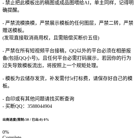
- 禁止把此模板出的稿图或成品图喂给AI，单主同样，记得明
确提醒。
- 严禁流模换模，严禁展示模板的任何图层，严禁二转，严禁
赠送模板。
(发现直接取消商用权，且需赔偿买断价五倍)
- 严禁在所有短视频平台接稿，QQ以外的平台必须在相册报
备(包括QQ小号)，且任何平台必需打码展示，若因你的行为
过失导致模板流出，将按照上一个规矩处理。
- 模板为云储存发货，补发需付5r打标费，请保存好自己的模
板。
- 自印或有其他问题请找买断查询
- 买断QQ：3588044904
出商进度(限制:50 / 已出:0)
0%
0%
Complete