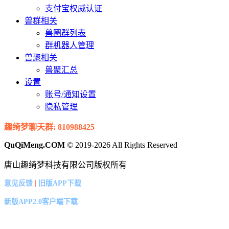
支付宝权威认证
兽群相关
兽圈群列表
群机器人管理
兽聚相关
兽聚汇总
设置
账号/通知设置
隐私管理
趣绮梦聊天群: 810988425
QuQiMeng.COM
© 2019-2026 All Rights Reserved
唐山趣绮梦科技有限公司版权所有
|
意见反馈
旧版APP下载
新版APP2.0客户端下载