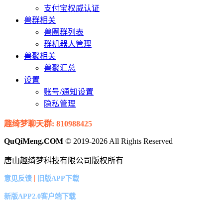
支付宝权威认证
兽群相关
兽圈群列表
群机器人管理
兽聚相关
兽聚汇总
设置
账号/通知设置
隐私管理
趣绮梦聊天群: 810988425
QuQiMeng.COM
© 2019-2026 All Rights Reserved
唐山趣绮梦科技有限公司版权所有
|
意见反馈
旧版APP下载
新版APP2.0客户端下载