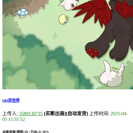
[dt]异世界
上传人:
3589130735
[买断出商]
[自动发货]
上传时间:
2025-04-
05 11:31:52
出商进度(限制:10 / 已出:3)
30%