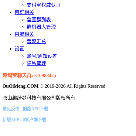
支付宝权威认证
兽群相关
兽圈群列表
群机器人管理
兽聚相关
兽聚汇总
设置
账号/通知设置
隐私管理
趣绮梦聊天群: 810988425
QuQiMeng.COM
© 2019-2026 All Rights Reserved
唐山趣绮梦科技有限公司版权所有
|
意见反馈
旧版APP下载
新版APP2.0客户端下载