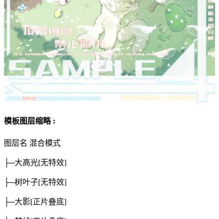
模板图层缩略 :
图层名
混合模式
├─大高光
[无特效]
├─树叶子
[无特效]
├─大影
[正片叠底]