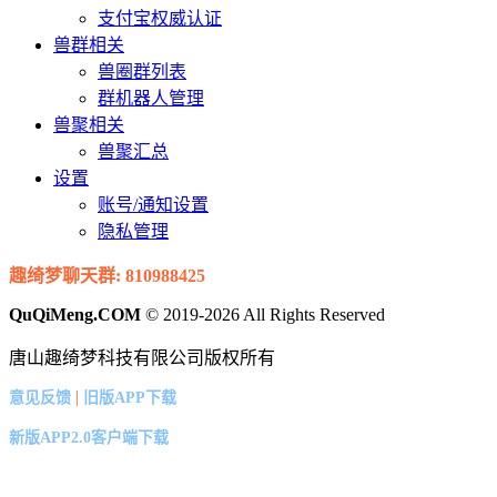
支付宝权威认证
兽群相关
兽圈群列表
群机器人管理
兽聚相关
兽聚汇总
设置
账号/通知设置
隐私管理
趣绮梦聊天群: 810988425
QuQiMeng.COM
© 2019-2026 All Rights Reserved
唐山趣绮梦科技有限公司版权所有
|
意见反馈
旧版APP下载
新版APP2.0客户端下载