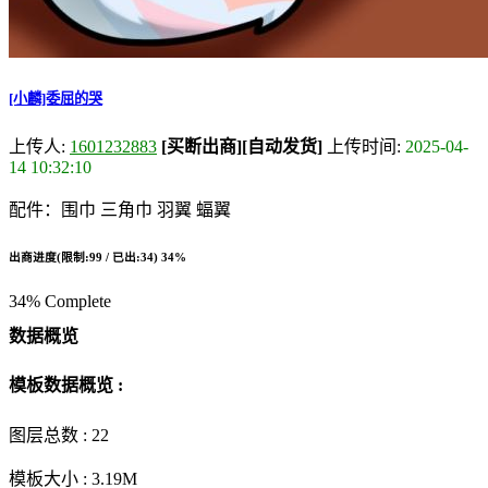
[小麟]委屈的哭
上传人:
1601232883
[买断出商]
[自动发货]
上传时间:
2025-04-
14 10:32:10
配件：围巾 三角巾 羽翼 蝠翼
出商进度(限制:99 / 已出:34)
34%
34% Complete
数据概览
模板数据概览 :
图层总数 :
22
模板大小 :
3.19M