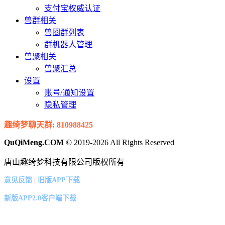
支付宝权威认证
兽群相关
兽圈群列表
群机器人管理
兽聚相关
兽聚汇总
设置
账号/通知设置
隐私管理
趣绮梦聊天群: 810988425
QuQiMeng.COM
© 2019-2026 All Rights Reserved
唐山趣绮梦科技有限公司版权所有
|
意见反馈
旧版APP下载
新版APP2.0客户端下载