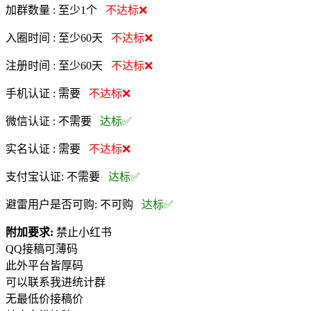
加群数量 :
至少1个
不达标❌
入圈时间 :
至少60天
不达标❌
注册时间 :
至少60天
不达标❌
手机认证 :
需要
不达标❌
微信认证 :
不需要
达标✅
实名认证 :
需要
不达标❌
支付宝认证:
不需要
达标✅
避雷用户是否可购:
不可购
达标✅
附加要求:
禁止小红书
QQ接稿可薄码
此外平台皆厚码
可以联系我进统计群
无最低价接稿价