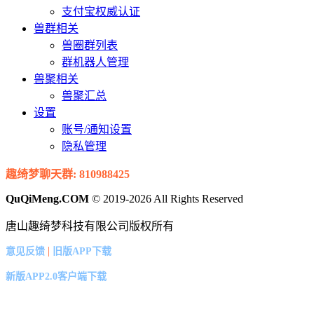
支付宝权威认证
兽群相关
兽圈群列表
群机器人管理
兽聚相关
兽聚汇总
设置
账号/通知设置
隐私管理
趣绮梦聊天群: 810988425
QuQiMeng.COM
© 2019-2026 All Rights Reserved
唐山趣绮梦科技有限公司版权所有
|
意见反馈
旧版APP下载
新版APP2.0客户端下载