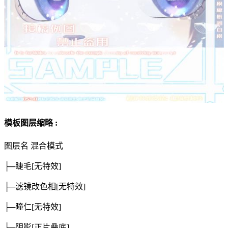
模板图层缩略 :
图层名
混合模式
├─睫毛
[无特效]
├─滤镜改色相
[无特效]
├─瞳仁
[无特效]
├─阴影
[正片叠底]