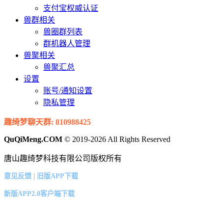
支付宝权威认证
兽群相关
兽圈群列表
群机器人管理
兽聚相关
兽聚汇总
设置
账号/通知设置
隐私管理
趣绮梦聊天群: 810988425
QuQiMeng.COM
© 2019-2026 All Rights Reserved
唐山趣绮梦科技有限公司版权所有
|
意见反馈
旧版APP下载
新版APP2.0客户端下载