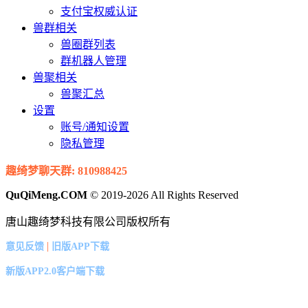
支付宝权威认证
兽群相关
兽圈群列表
群机器人管理
兽聚相关
兽聚汇总
设置
账号/通知设置
隐私管理
趣绮梦聊天群: 810988425
QuQiMeng.COM
© 2019-2026 All Rights Reserved
唐山趣绮梦科技有限公司版权所有
|
意见反馈
旧版APP下载
新版APP2.0客户端下载