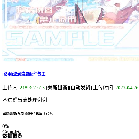
[洛羽]波澜盛夏配件包主
上传人:
2189651613
[共断出商]
[自动发货]
上传时间:
2025-04-26
不进群当流处理谢谢
出商进度(限制:9999 / 已出:3)
0%
0%
Complete
数据概览