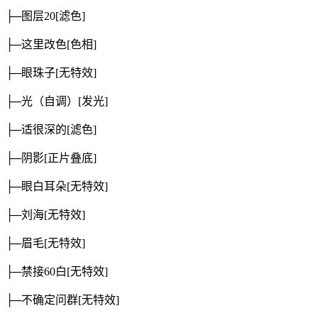
├─图层20
[滤色]
├─这里改色
[色相]
├─眼珠子
[无特效]
├─光（自调）
[发光]
├─适很深的
[滤色]
├─阴影
[正片叠底]
├─眼白耳朵
[无特效]
├─刘海
[无特效]
├─眉毛
[无特效]
├─禁接60白
[无特效]
├─不确定问群
[无特效]