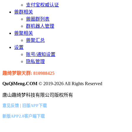
支付宝权威认证
兽群相关
兽圈群列表
群机器人管理
兽聚相关
兽聚汇总
设置
账号/通知设置
隐私管理
趣绮梦聊天群: 810988425
QuQiMeng.COM
© 2019-2026 All Rights Reserved
唐山趣绮梦科技有限公司版权所有
|
意见反馈
旧版APP下载
新版APP2.0客户端下载