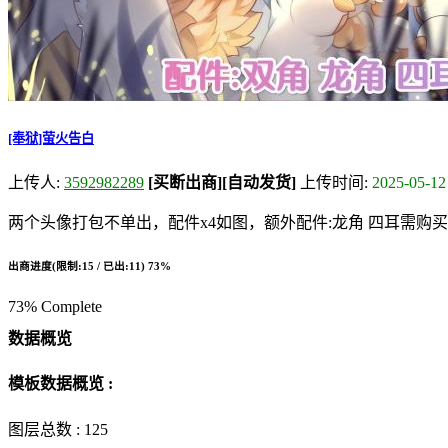
[奉狱]萤火告白
上传人:
3592982289
[买断出商]
[自动发货]
上传时间:
2025-05-12
两个头像打包不单出，配件x4如图，额外配件:龙角 四耳需购买后
出商进度(限制:15 / 已出:11)
73%
73% Complete
数据概览
模板数据概览 :
图层总数 :
125