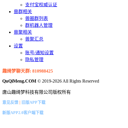
支付宝权威认证
兽群相关
兽圈群列表
群机器人管理
兽聚相关
兽聚汇总
设置
账号/通知设置
隐私管理
趣绮梦聊天群: 810988425
QuQiMeng.COM
© 2019-2026 All Rights Reserved
唐山趣绮梦科技有限公司版权所有
|
意见反馈
旧版APP下载
新版APP2.0客户端下载