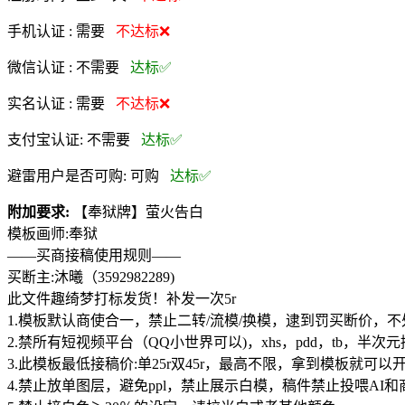
手机认证 :
需要
不达标❌
微信认证 :
不需要
达标✅
实名认证 :
需要
不达标❌
支付宝认证:
不需要
达标✅
避雷用户是否可购:
可购
达标✅
附加要求:
【奉狱牌】萤火告白
模板画师:奉狱
——买商接稿使用规则——
买断主:沐曦（3592982289)
此文件趣绮梦打标发货！补发一次5r
1.模板默认商使合一，禁止二转/流模/换模，逮到罚买断价，
2.禁所有短视频平台（QQ小世界可以)，xhs，pdd，tb
3.此模板最低接稿价:单25r双45r，最高不限，拿到模板
4.禁止放单图层，避免ppl，禁止展示白模，稿件禁止投喂AI