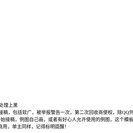
不处理上黑
，半次元接稿，包括软广，被举报警告一次，第二次回收商使权，除Q
就可以开始接稿，例图自己画，或者有好心人允许使用的例图，这个
和商用，单主同样，记得标明提醒！