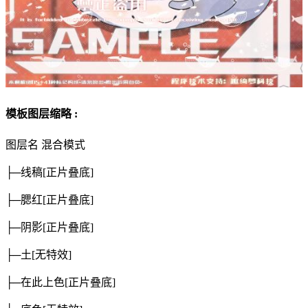
模板图层缩略 :
图层名
混合模式
├─线稿
[正片叠底]
├─腮红
[正片叠底]
├─阴影
[正片叠底]
├─土
[无特效]
├─在此上色
[正片叠底]