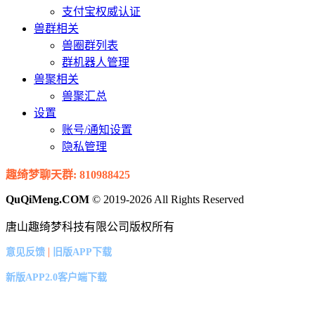
支付宝权威认证
兽群相关
兽圈群列表
群机器人管理
兽聚相关
兽聚汇总
设置
账号/通知设置
隐私管理
趣绮梦聊天群: 810988425
QuQiMeng.COM
© 2019-2026 All Rights Reserved
唐山趣绮梦科技有限公司版权所有
|
意见反馈
旧版APP下载
新版APP2.0客户端下载