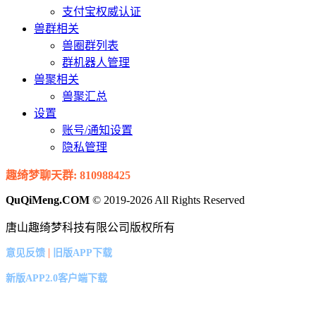
支付宝权威认证
兽群相关
兽圈群列表
群机器人管理
兽聚相关
兽聚汇总
设置
账号/通知设置
隐私管理
趣绮梦聊天群: 810988425
QuQiMeng.COM
© 2019-2026 All Rights Reserved
唐山趣绮梦科技有限公司版权所有
|
意见反馈
旧版APP下载
新版APP2.0客户端下载