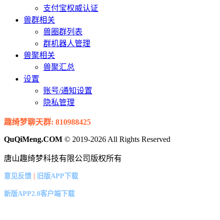
支付宝权威认证
兽群相关
兽圈群列表
群机器人管理
兽聚相关
兽聚汇总
设置
账号/通知设置
隐私管理
趣绮梦聊天群: 810988425
QuQiMeng.COM
© 2019-2026 All Rights Reserved
唐山趣绮梦科技有限公司版权所有
|
意见反馈
旧版APP下载
新版APP2.0客户端下载