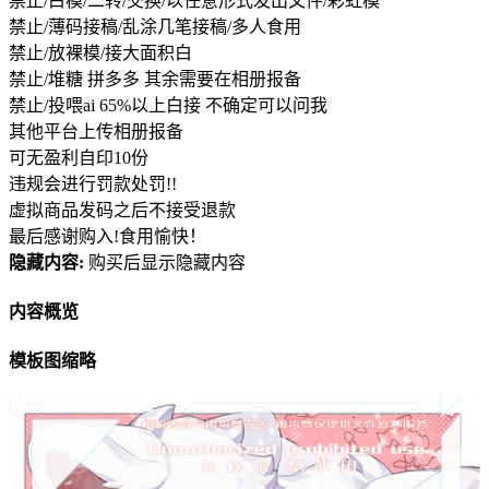
禁止/白模/二转/交换/以任意形式发出文件/彩虹模
禁止/薄码接稿/乱涂几笔接稿/多人食用
禁止/放裸模/接大面积白
禁止/堆糖 拼多多 其余需要在相册报备
禁止/投喂ai 65%以上白接 不确定可以问我
其他平台上传相册报备
可无盈利自印10份
违规会进行罚款处罚!!
虚拟商品发码之后不接受退款
最后感谢购入!食用愉快！
隐藏内容:
购买后显示隐藏内容
内容概览
模板图缩略