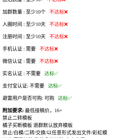
加群数量 :
至少10个
不达标❌
入圈时间 :
至少10天
不达标❌
注册时间 :
至少10天
不达标❌
手机认证 :
需要
不达标❌
微信认证 :
需要
不达标❌
实名认证 :
不需要
达标✅
支付宝认证:
不需要
达标✅
避雷用户是否可购:
可购
达标✅
附加要求:
最低接稿价，16+
禁止二转模板
橘子买断模板 退群默认放弃模板
禁止/白模/二转/交换/以任意形式发出文件/彩虹模