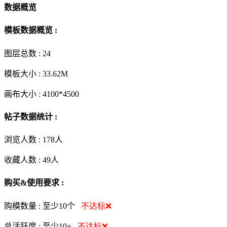
数据概览
模板数据概览 :
图层总数 :
24
模板大小 :
33.62M
画布大小 :
4100*4500
帖子数据统计 :
浏览人数 :
178人
收藏人数 :
49
人
购买&使用要求 :
购模数量 :
至少10个
不达标❌
总活跃度 :
至少10+
不达标❌