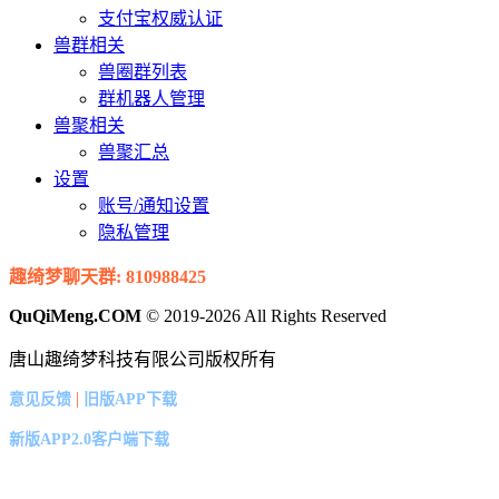
支付宝权威认证
兽群相关
兽圈群列表
群机器人管理
兽聚相关
兽聚汇总
设置
账号/通知设置
隐私管理
趣绮梦聊天群: 810988425
QuQiMeng.COM
© 2019-2026 All Rights Reserved
唐山趣绮梦科技有限公司版权所有
|
意见反馈
旧版APP下载
新版APP2.0客户端下载