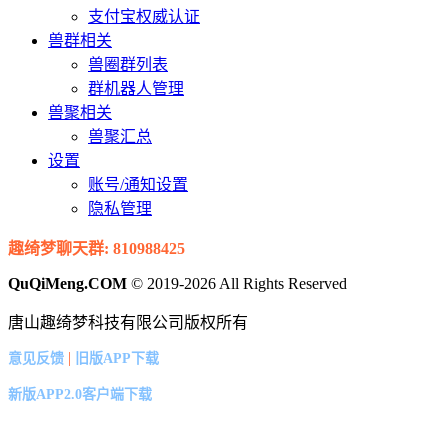
支付宝权威认证
兽群相关
兽圈群列表
群机器人管理
兽聚相关
兽聚汇总
设置
账号/通知设置
隐私管理
趣绮梦聊天群: 810988425
QuQiMeng.COM
© 2019-2026 All Rights Reserved
唐山趣绮梦科技有限公司版权所有
|
意见反馈
旧版APP下载
新版APP2.0客户端下载