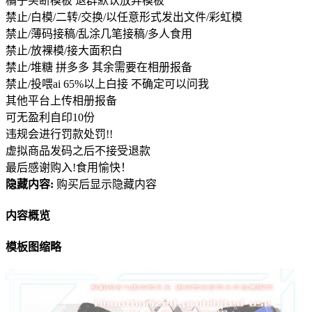
橘子买断模板 退群默认放弃模板
禁止/白模/二转/交换/以任意形式发出文件/彩虹模
禁止/薄码接稿/乱涂几笔接稿/多人食用
禁止/放裸模/接大面积白
禁止/堆糖 拼多多 其余需要在相册报备
禁止/投喂ai 65%以上白接 不确定可以问我
其他平台上传相册报备
可无盈利自印10份
违规会进行罚款处罚!!
虚拟商品发码之后不接受退款
最后感谢购入!食用愉快！
隐藏内容:
购买后显示隐藏内容
内容概览
模板图缩略