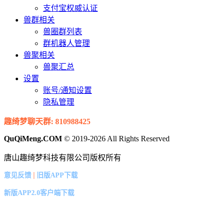
支付宝权威认证
兽群相关
兽圈群列表
群机器人管理
兽聚相关
兽聚汇总
设置
账号/通知设置
隐私管理
趣绮梦聊天群: 810988425
QuQiMeng.COM
© 2019-2026 All Rights Reserved
唐山趣绮梦科技有限公司版权所有
|
意见反馈
旧版APP下载
新版APP2.0客户端下载