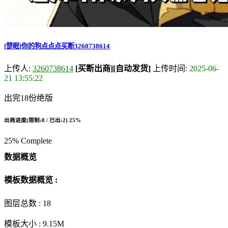
[楚眠]你的狗点点点买断3260738614
上传人:
3260738614
[买断出商]
[自动发货]
上传时间:
2025-06-
21 13:55:22
出完18份绝版
出商进度(限制:8 / 已出:2)
25%
25% Complete
数据概览
模板数据概览 :
图层总数 :
18
模板大小 :
9.15M