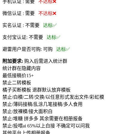
手机认证 :
需要
不达标❌
微信认证 :
需要
不达标❌
实名认证 :
不需要
达标✅
支付宝认证:
不需要
达标✅
避雷用户是否可购:
可购
达标✅
附加要求:
购入后需进入统计群
统计群在隐藏内容
最低接稿价15+
禁止二转模板
橘子买断模板 退群默认放弃模板
禁止/白模/二转/交换/以任意形式发出文件/彩虹模
禁止/薄码接稿/乱涂几笔接稿/多人食用
禁止/放裸模/接大面积白
禁止/堆糖 拼多多 其余需要在相册报备
禁止/投喂ai 65%以上白接 不确定可以问我
其他平台上传相册报备