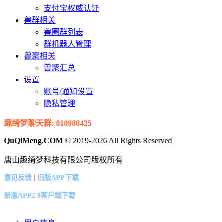
支付宝权威认证
兽群相关
兽圈群列表
群机器人管理
兽聚相关
兽聚汇总
设置
账号/通知设置
隐私管理
趣绮梦聊天群: 810988425
QuQiMeng.COM
© 2019-2026 All Rights Reserved
唐山趣绮梦科技有限公司版权所有
|
意见反馈
旧版APP下载
新版APP2.0客户端下载