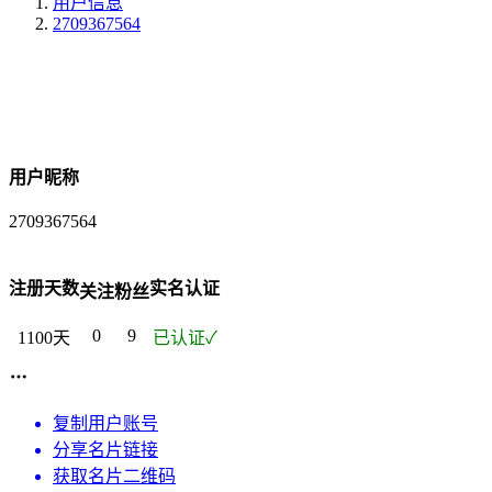
用户信息
2709367564
用户昵称
2709367564
注册天数
实名认证
关注
粉丝
0
9
1100天
已认证✓
复制用户账号
分享名片链接
获取名片二维码