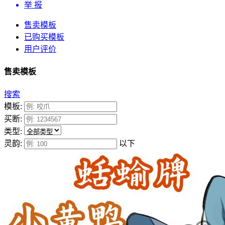
举 报
售卖模板
已购买模板
用户评价
售卖模板
搜索
模板:
买断:
类型:
灵韵:
以下