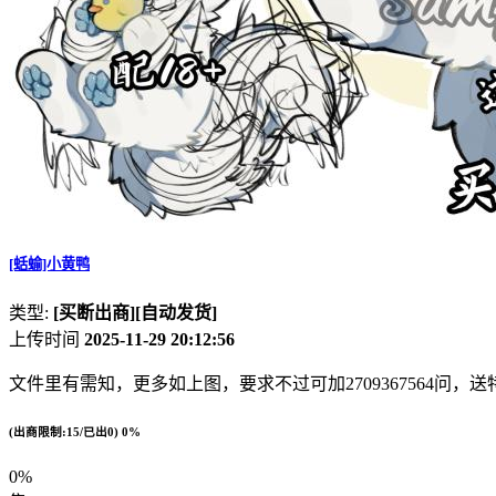
[蛞蝓]小黄鸭
类型:
[买断出商]
[自动发货]
上传时间
2025-11-29 20:12:56
文件里有需知，更多如上图，要求不过可加2709367564问，送
(出商限制:15/已出0)
0%
0%