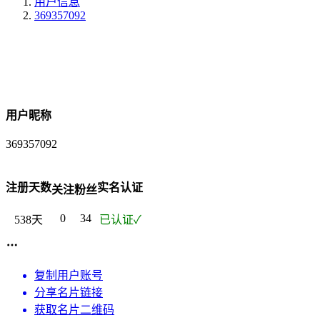
用户信息
369357092
用户昵称
369357092
注册天数
实名认证
关注
粉丝
0
34
538天
已认证✓
复制用户账号
分享名片链接
获取名片二维码