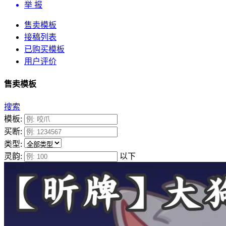
举 报
售卖模板
接稿列表
已购买模板
用户评价
售卖模板
搜索
模板:
买断:
类型:
灵韵:
以下