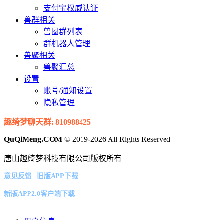
支付宝权威认证
兽群相关
兽圈群列表
群机器人管理
兽聚相关
兽聚汇总
设置
账号/通知设置
隐私管理
趣绮梦聊天群: 810988425
QuQiMeng.COM
© 2019-2026 All Rights Reserved
唐山趣绮梦科技有限公司版权所有
|
意见反馈
旧版APP下载
新版APP2.0客户端下载