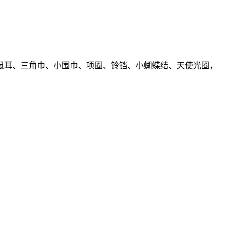
鼠耳、三角巾、小围巾、项圈、铃铛、小蝴蝶结、天使光圈，