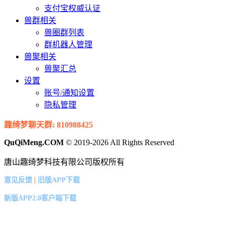
支付宝权威认证
兽群相关
兽圈群列表
群机器人管理
兽聚相关
兽聚汇总
设置
账号/通知设置
隐私管理
趣绮梦聊天群: 810988425
QuQiMeng.COM
© 2019-2026 All Rights Reserved
唐山趣绮梦科技有限公司版权所有
|
意见反馈
旧版APP下载
新版APP2.0客户端下载