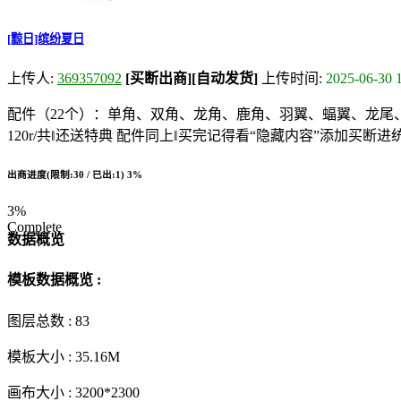
[黥日]缤纷夏日
上传人:
369357092
[买断出商]
[自动发货]
上传时间:
2025-06-30 
配件（22个）：单角、双角、龙角、鹿角、羽翼、蝠翼、龙
120r/共‖还送特典 配件同上‖买完记得看“隐藏内容”添加买断
出商进度(限制:30 / 已出:1)
3%
3%
Complete
数据概览
模板数据概览 :
图层总数 :
83
模板大小 :
35.16M
画布大小 :
3200*2300