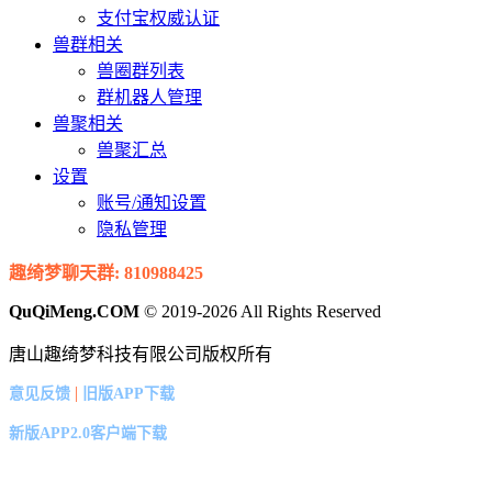
支付宝权威认证
兽群相关
兽圈群列表
群机器人管理
兽聚相关
兽聚汇总
设置
账号/通知设置
隐私管理
趣绮梦聊天群: 810988425
QuQiMeng.COM
© 2019-2026 All Rights Reserved
唐山趣绮梦科技有限公司版权所有
|
意见反馈
旧版APP下载
新版APP2.0客户端下载