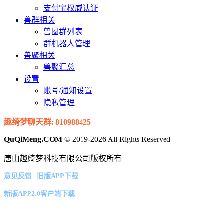
支付宝权威认证
兽群相关
兽圈群列表
群机器人管理
兽聚相关
兽聚汇总
设置
账号/通知设置
隐私管理
趣绮梦聊天群: 810988425
QuQiMeng.COM
© 2019-2026 All Rights Reserved
唐山趣绮梦科技有限公司版权所有
|
意见反馈
旧版APP下载
新版APP2.0客户端下载