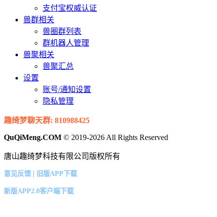
支付宝权威认证
兽群相关
兽圈群列表
群机器人管理
兽聚相关
兽聚汇总
设置
账号/通知设置
隐私管理
趣绮梦聊天群: 810988425
QuQiMeng.COM
© 2019-2026 All Rights Reserved
唐山趣绮梦科技有限公司版权所有
|
意见反馈
旧版APP下载
新版APP2.0客户端下载