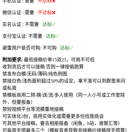
手机认证 :
需要
不达标❌
微信认证 :
需要
不达标❌
实名认证 :
不需要
达标✅
支付宝认证:
不需要
达标✅
避雷用户是否可购:
不可购
达标✅
附加要求:
最低接稿价单15双25，可高不可低
收到货后才可以接稿 否则一律按偷跑算
禁发布白模/无码/薄码/纯色例图
禁接白色/浅色面积超过50%的设定，拿不准可以到群里来问
或私我
禁模板商用二转/换/送/流/多人使用（同一人小号或工作室除
外，但要报备）
禁短视频平台等流模重地接稿
可实体化3份，商用实体化或需要更多份找我商谈
可其他平台接稿，要去相册报备（闲鱼，b站，兽聚汇等）
可每周无偿最多三个（模板盲盒导致非接稿价接稿按无偿算）