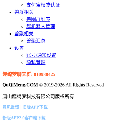
支付宝权威认证
兽群相关
兽圈群列表
群机器人管理
兽聚相关
兽聚汇总
设置
账号/通知设置
隐私管理
趣绮梦聊天群: 810988425
QuQiMeng.COM
© 2019-2026 All Rights Reserved
唐山趣绮梦科技有限公司版权所有
|
意见反馈
旧版APP下载
新版APP2.0客户端下载