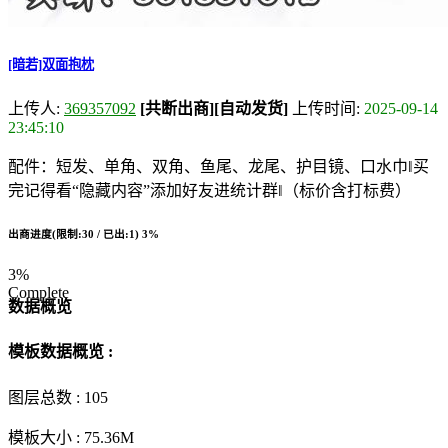
[暗若]双面抱枕
上传人:
369357092
[共断出商]
[自动发货]
上传时间:
2025-09-14
23:45:10
配件：短发、单角、双角、鱼尾、龙尾、护目镜、口水巾‖买
完记得看“隐藏内容”添加好友进统计群‖（标价含打标费）
出商进度(限制:30 / 已出:1)
3%
3%
Complete
数据概览
模板数据概览 :
图层总数 :
105
模板大小 :
75.36M