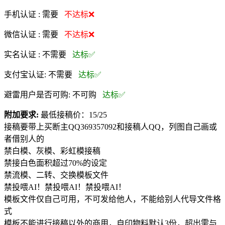
手机认证 :
需要
不达标❌
微信认证 :
需要
不达标❌
实名认证 :
不需要
达标✅
支付宝认证:
不需要
达标✅
避雷用户是否可购:
不可购
达标✅
附加要求:
最低接稿价：15/25
接稿要带上买断主QQ369357092和接稿人QQ，列图自己画或
者借别人的
禁白模、灰模、彩虹模接稿
禁接白色面积超过70%的设定
禁流模、二转、交换模板文件
禁投喂AI！禁投喂AI！禁投喂AI！
模板文件仅自己可用，不可发给他人，不能给别人代导文件格
式
模板不能进行接稿以外的商用，自印物料默认3份，超出需与