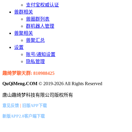
支付宝权威认证
兽群相关
兽圈群列表
群机器人管理
兽聚相关
兽聚汇总
设置
账号/通知设置
隐私管理
趣绮梦聊天群: 810988425
QuQiMeng.COM
© 2019-2026 All Rights Reserved
唐山趣绮梦科技有限公司版权所有
|
意见反馈
旧版APP下载
新版APP2.0客户端下载