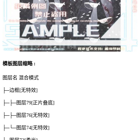
模板图层缩略 :
图层名
混合模式
├─边框
[无特效]
├─├─图层79
[正片叠底]
├─├─图层76
[无特效]
├─└─图层74
[无特效]