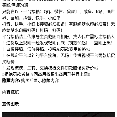
买断/画师沟通
只能在以下平台接稿：QQ、微信、兽聚汇、咸鱼、b站、画世
界、画加，抖音、快手、小红书
抖音、快手、小红书接稿必须报备！有趣绮梦水印必须带！无
趣绮梦水印需打码！打码！打码！
平台接稿请上传账号主页截图到相册，找人代广需标注接稿人
！违反以上规则一经发现轻则罚款（罚款50起），重则上黑！
！白模接稿、低价接稿、投喂AI罚款商用价格×3
！在规定平台以外的平台接稿、无码上传短视频平台罚款赔偿
买断价
！发现流模、二转、交换模板文件罚款赔偿买断价×2
‼拒绝罚款者将收回商用权踢出商用群并且上黑‼
隐藏内容:
购买后显示隐藏内容
内容概览
宣传图示