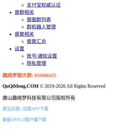
支付宝权威认证
兽群相关
兽圈群列表
群机器人管理
兽聚相关
兽聚汇总
设置
账号/通知设置
隐私管理
趣绮梦聊天群: 810988425
QuQiMeng.COM
© 2019-2026 All Rights Reserved
唐山趣绮梦科技有限公司版权所有
|
意见反馈
旧版APP下载
新版APP2.0客户端下载