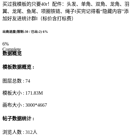
买过我模板的只要40r！配件：头发、单角、双角、龙角、羽
翼、龙尾、鱼尾、项圈铁链、绳子‖买完记得看“隐藏内容”添
加好友进统计群‖（标价含打标费）
出商进度(限制:30 / 已出:2)
6%
6%
Complete
数据概览
模板数据概览 :
图层总数 :
74
模板大小 :
171.83M
画布大小 :
3000*4667
帖子数据统计 :
浏览人数 :
312人