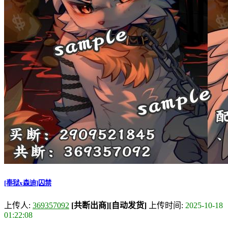
[奉狱x森迪]囚禁
上传人:
369357092
[共断出商]
[自动发货]
上传时间:
2025-10-18
01:22:08