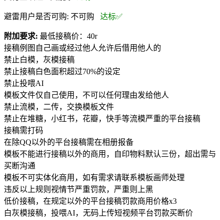
避雷用户是否可购:
不可购
达标✅
附加要求:
最低接稿价：40r
接稿例图自己画或经过他人允许后借用他人的
禁止白模，灰模接稿
禁止接稿白色面积超过70%的设定
禁止投喂AI
模板文件仅自己使用，不可以任何理由发给他人
禁止流模，二传，交换模板文件
禁止在堆糖，小红书，花瓣，快手等流模严重的平台接稿
接稿需打码
在除QQ以外的平台接稿需在相册报备
模板不能进行接稿以外的商用，自印物料默认三份，超出需与
买断沟通
模板不可实体化商用，如有需求请联系模板画师处理
违反以上规则视情节严重罚款，严重则上黑
低价接稿，在规定以外的平台接稿罚款商用价格x3
白灰模接稿，投喂AI，无码上传短视频平台罚款买断价