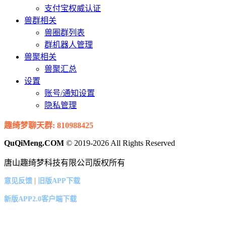
支付宝权威认证
兽群相关
兽圈群列表
群机器人管理
兽聚相关
兽聚汇总
设置
账号/通知设置
隐私管理
趣绮梦聊天群: 810988425
QuQiMeng.COM
© 2019-2026 All Rights Reserved
唐山趣绮梦科技有限公司版权所有
|
意见反馈
旧版APP下载
新版APP2.0客户端下载