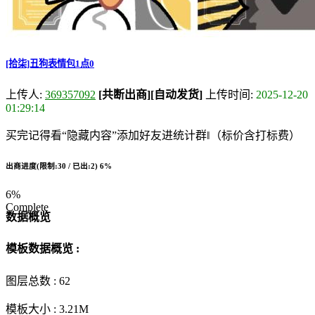
[拾柒]丑狗表情包1点0
上传人:
369357092
[共断出商]
[自动发货]
上传时间:
2025-12-20
01:29:14
买完记得看“隐藏内容”添加好友进统计群‖（标价含打标费）
出商进度(限制:30 / 已出:2)
6%
6%
Complete
数据概览
模板数据概览 :
图层总数 :
62
模板大小 :
3.21M