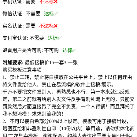
手机认证 :
需要
不达标❌
微信认证 :
不需要
达标✅
实名认证 :
需要
不达标❌
支付宝认证:
不需要
达标✅
避雷用户是否可购:
不可购
达标✅
附加要求:
最低接稿价15一套3r一张
购买模板注意事项
1、禁止二转，禁止将白模放在公共平台上，禁止以任何理由
将文件发给他人，禁止在易流模的软件上接稿/展示。
千万不要把文件发别人，再熟悉也不行，第一本来就违反规
定，第二之前就有给别人发文件反手背刺乱流上黑的，只能交
罚款然后对面直接跑了完全不负责，一个人背锅！而且拜托了
我不想流模！求求别流我的！
2、不可以接白色部分60%以上设定。模板可用于接稿出设，
赠图互绘和非盈利性自印（10份以内）等用途，请勿实体化商
用/二次售卖模板，谢谢配合。约稿人表达出需要大量印无料/