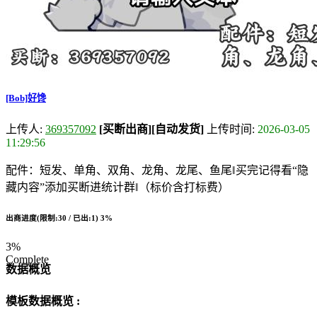
[Bob]好馋
上传人:
369357092
[买断出商]
[自动发货]
上传时间:
2026-03-05
11:29:56
配件：短发、单角、双角、龙角、龙尾、鱼尾‖买完记得看“隐
藏内容”添加买断进统计群‖（标价含打标费）
出商进度(限制:30 / 已出:1)
3%
3%
Complete
数据概览
模板数据概览 :