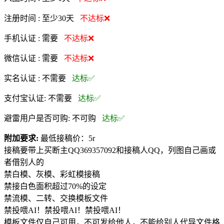
注册时间 :
至少30天
不达标❌
手机认证 :
需要
不达标❌
微信认证 :
需要
不达标❌
实名认证 :
不需要
达标✅
支付宝认证:
不需要
达标✅
避雷用户是否可购:
不可购
达标✅
附加要求:
最低接稿价：5r
接稿要带上买断主QQ369357092和接稿人QQ，列图自己画或
者借别人的
禁白模、灰模、彩虹模接稿
禁接白色面积超过70%的设定
禁流模、二转、交换模板文件
禁投喂AI！禁投喂AI！禁投喂AI！
模板文件仅自己可用，不可发给他人，不能给别人代导文件格