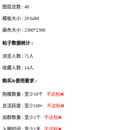
图层总数 :
48
模板大小 :
29.64M
画布大小 :
2300*2300
帖子数据统计 :
浏览人数 :
71人
收藏人数 :
14
人
购买&使用要求 :
购模数量 :
至少10个
不达标❌
总活跃度 :
至少100+
不达标❌
加群数量 :
至少1个
不达标❌
入圈时间 :
至少1天
不达标❌