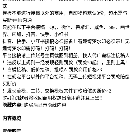
式
模板不能进行接稿以外的商用，自印物料默认3份，超出需与
买断/画师沟通
只能在以下平台接稿：QQ、微信、兽聚汇、咸鱼、b站、画世
界、画加，抖音、快手、小红书
抖音、快手、小红书接稿必须报备！有趣绮梦水印必须带！无
趣绮梦水印需打码！打码！打码！
平台接稿请上传账号主页截图到相册，找人代广需标注接稿人
！违反以上规则一经发现轻则罚款（罚款50起），重则上黑！
！白模接稿、低价接稿、投喂AI罚款商用价格×3
！在规定平台以外的平台接稿、无码上传短视频平台罚款赔偿
买断价
！发现流模、二转、交换模板文件罚款赔偿买断价×2
‼拒绝罚款者将收回商用权踢出商用群并且上黑‼
隐藏内容:
购买后显示隐藏内容
内容概览
宣传图示