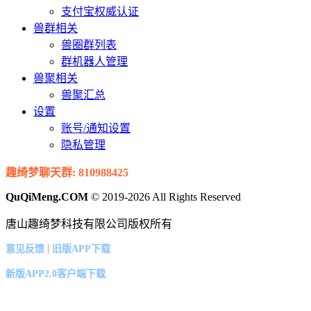
支付宝权威认证
兽群相关
兽圈群列表
群机器人管理
兽聚相关
兽聚汇总
设置
账号/通知设置
隐私管理
趣绮梦聊天群: 810988425
QuQiMeng.COM
© 2019-2026 All Rights Reserved
唐山趣绮梦科技有限公司版权所有
|
意见反馈
旧版APP下载
新版APP2.0客户端下载