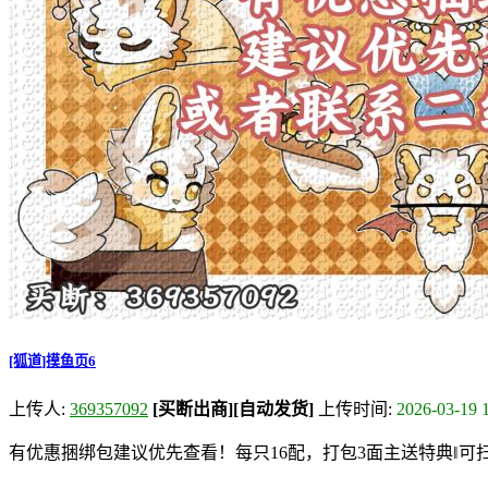
[狐道]摸鱼页6
上传人:
369357092
[买断出商]
[自动发货]
上传时间:
2026-03-19 
有优惠捆绑包建议优先查看！每只16配，打包3面主送特典‖可