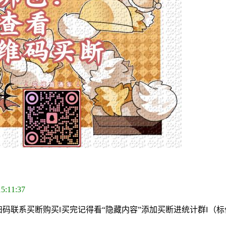
15:11:37
扫码联系买断购买‖买完记得看“隐藏内容”添加买断进统计群‖（