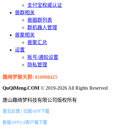
支付宝权威认证
兽群相关
兽圈群列表
群机器人管理
兽聚相关
兽聚汇总
设置
账号/通知设置
隐私管理
趣绮梦聊天群: 810988425
QuQiMeng.COM
© 2019-2026 All Rights Reserved
唐山趣绮梦科技有限公司版权所有
|
意见反馈
旧版APP下载
新版APP2.0客户端下载