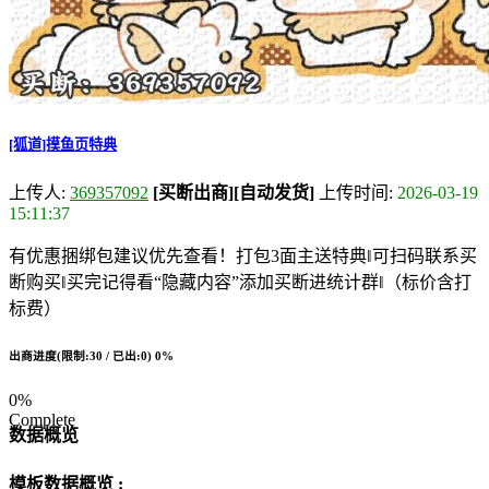
[狐道]摸鱼页特典
上传人:
369357092
[买断出商]
[自动发货]
上传时间:
2026-03-19
15:11:37
有优惠捆绑包建议优先查看！打包3面主送特典‖可扫码联系买
断购买‖买完记得看“隐藏内容”添加买断进统计群‖（标价含打
标费）
出商进度(限制:30 / 已出:0)
0%
0%
Complete
数据概览
模板数据概览 :