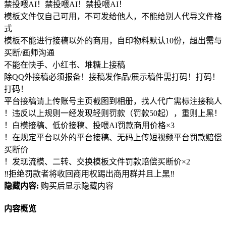
禁投喂AI！禁投喂AI！禁投喂AI！
模板文件仅自己可用，不可发给他人，不能给别人代导文件格
式
模板不能进行接稿以外的商用，自印物料默认10份，超出需与
买断/画师沟通
不能在快手、小红书、堆糖上接稿
除QQ外接稿必须报备！接稿发作品/展示稿件需打码！打码！
打码！
平台接稿请上传账号主页截图到相册，找人代广需标注接稿人
！违反以上规则一经发现轻则罚款（罚款50起），重则上黑！
！白模接稿、低价接稿、投喂AI罚款商用价格×3
！在规定平台以外的平台接稿、无码上传短视频平台罚款赔偿
买断价
！发现流模、二转、交换模板文件罚款赔偿买断价×2
‼拒绝罚款者将收回商用权踢出商用群并且上黑‼
隐藏内容:
购买后显示隐藏内容
内容概览