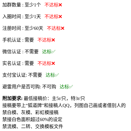
加群数量 :
至少1个
不达标❌
入圈时间 :
至少1天
不达标❌
注册时间 :
至少60天
不达标❌
手机认证 :
需要
不达标❌
微信认证 :
不需要
达标✅
实名认证 :
需要
不达标❌
支付宝认证:
不需要
达标✅
避雷用户是否可购:
不可购
达标✅
附加要求:
最低接稿价：主5r/只，特3r/只
接稿要带上“狐道牌”和接稿人QQ，列图自己画或者借别人的
禁白模、灰模、彩虹模接稿
禁接白色面积超过60%的设定
禁流模、二转、交换模板文件