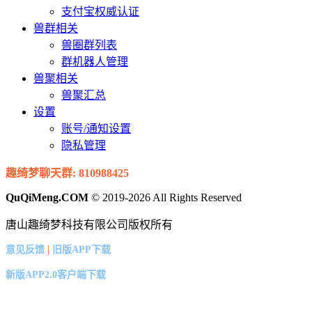
支付宝权威认证
兽群相关
兽圈群列表
群机器人管理
兽聚相关
兽聚汇总
设置
账号/通知设置
隐私管理
趣绮梦聊天群: 810988425
QuQiMeng.COM
© 2019-2026 All Rights Reserved
唐山趣绮梦科技有限公司版权所有
|
意见反馈
旧版APP下载
新版APP2.0客户端下载