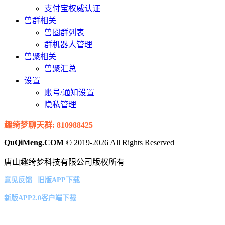
支付宝权威认证
兽群相关
兽圈群列表
群机器人管理
兽聚相关
兽聚汇总
设置
账号/通知设置
隐私管理
趣绮梦聊天群: 810988425
QuQiMeng.COM
© 2019-2026 All Rights Reserved
唐山趣绮梦科技有限公司版权所有
|
意见反馈
旧版APP下载
新版APP2.0客户端下载