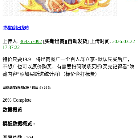
[奉獄]剑出龙吟
上传人:
369357092
[买断出商]
[自动发货]
上传时间:
2026-03-22
17:37:22
特价只要19.9！将出商图广一个百人群立享~默认先买后广，
不想广也可以原价购买，有需要扫码联系买断‖买完记得看“隐
藏内容”添加买断进统计群‖（标价含打标费）
出商进度(限制:30 / 已出:8)
26%
26% Complete
数据概览
模板数据概览 :
图层总数 :
104