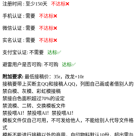
注册时间 :
至少150天
不达标❌
手机认证 :
需要
不达标❌
微信认证 :
需要
不达标❌
实名认证 :
需要
不达标❌
支付宝认证:
不需要
达标✅
避雷用户是否可购:
不可购
达标✅
附加要求:
最低接稿价：35r，改龙+10r
接稿要带上买断主QQ和接稿人QQ，列图自己画或者借别人的
禁白模、灰模、彩虹模接稿
禁接白色面积超过70%的设定
禁流模、二转、交换模板文件
禁投喂AI！禁投喂AI！禁投喂AI！
模板文件仅自己可用，不可发给他人，不能给别人代导文件格
式
模板不能进行接稿以外的商用，自印物料默认10份，超出需与