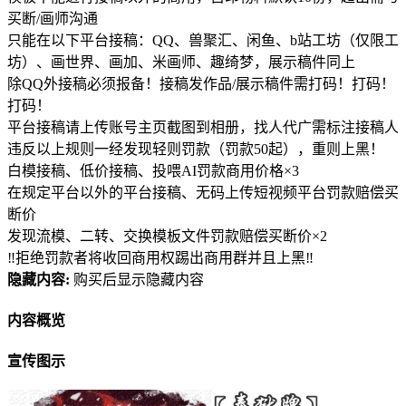
买断/画师沟通
只能在以下平台接稿：QQ、兽聚汇、闲鱼、b站工坊（仅限工
坊）、画世界、画加、米画师、趣绮梦，展示稿件同上
除QQ外接稿必须报备！接稿发作品/展示稿件需打码！打码！
打码！
平台接稿请上传账号主页截图到相册，找人代广需标注接稿人
违反以上规则一经发现轻则罚款（罚款50起），重则上黑！
白模接稿、低价接稿、投喂AI罚款商用价格×3
在规定平台以外的平台接稿、无码上传短视频平台罚款赔偿买
断价
发现流模、二转、交换模板文件罚款赔偿买断价×2
‼拒绝罚款者将收回商用权踢出商用群并且上黑‼
隐藏内容:
购买后显示隐藏内容
内容概览
宣传图示