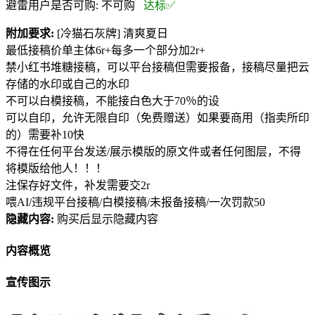
避雷用户是否可购:
不可购
达标✅
附加要求:
[冷猫石灰牌] 清爽夏日
最低接稿价单主体6r+每多一个部分加2r+
禁小红书堆糖接稿，可以平台接稿但需要报备，接稿尽量把云
存储的水印或自己的水印
不可以白模接稿，不能接白色大于70％的设
可以自印，允许无限自印（免费赠送）如果要商用（指卖所印
的）需要补10快
不得在任何平台发送/展示模版的原文件或者任何图层，不得
将模版给他人！！！
注保存好文件，补发需要交2r
喂AI/违规平台接稿/白模接稿/未报备接稿/一次罚款50
隐藏内容:
购买后显示隐藏内容
内容概览
宣传图示