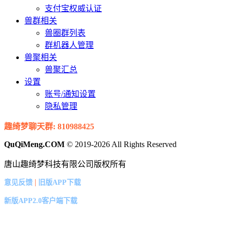
支付宝权威认证
兽群相关
兽圈群列表
群机器人管理
兽聚相关
兽聚汇总
设置
账号/通知设置
隐私管理
趣绮梦聊天群: 810988425
QuQiMeng.COM
© 2019-2026 All Rights Reserved
唐山趣绮梦科技有限公司版权所有
|
意见反馈
旧版APP下载
新版APP2.0客户端下载