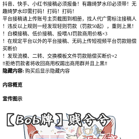
抖音、快手、小红书接稿必须报备！有趣绮梦水印必须带！无
趣绮梦水印需打码！打码！打码！
平台接稿请上传账号主页截图到相册，找人代广需标注接稿人
！违反以上规则一经发现轻则罚款（罚款50起），重则上黑！
！白模接稿、低价接稿、投喂AI罚款商用价格×3
！在规定平台以外的平台接稿、无码上传短视频平台罚款赔偿
买断价
！发现流模、二转、交换模板文件罚款赔偿买断价×2
‼拒绝罚款者将收回商用权踢出商用群并且上黑‼
隐藏内容:
购买后显示隐藏内容
内容概览
宣传图示