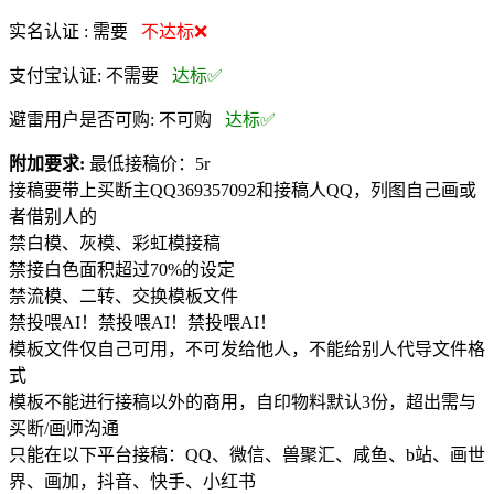
实名认证 :
需要
不达标❌
支付宝认证:
不需要
达标✅
避雷用户是否可购:
不可购
达标✅
附加要求:
最低接稿价：5r
接稿要带上买断主QQ369357092和接稿人QQ，列图自己画或
者借别人的
禁白模、灰模、彩虹模接稿
禁接白色面积超过70%的设定
禁流模、二转、交换模板文件
禁投喂AI！禁投喂AI！禁投喂AI！
模板文件仅自己可用，不可发给他人，不能给别人代导文件格
式
模板不能进行接稿以外的商用，自印物料默认3份，超出需与
买断/画师沟通
只能在以下平台接稿：QQ、微信、兽聚汇、咸鱼、b站、画世
界、画加，抖音、快手、小红书