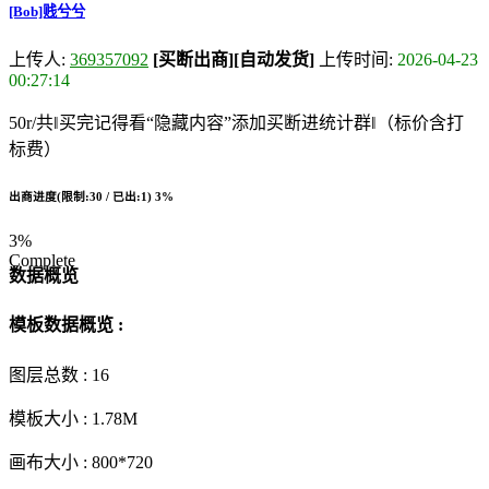
[Bob]贱兮兮
上传人:
369357092
[买断出商]
[自动发货]
上传时间:
2026-04-23
00:27:14
50r/共‖买完记得看“隐藏内容”添加买断进统计群‖（标价含打
标费）
出商进度(限制:30 / 已出:1)
3%
3%
Complete
数据概览
模板数据概览 :
图层总数 :
16
模板大小 :
1.78M
画布大小 :
800*720