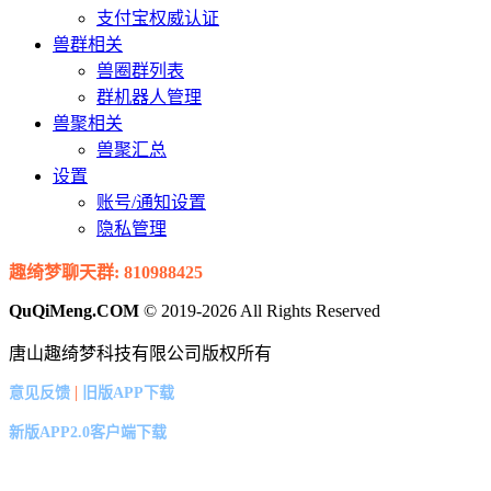
支付宝权威认证
兽群相关
兽圈群列表
群机器人管理
兽聚相关
兽聚汇总
设置
账号/通知设置
隐私管理
趣绮梦聊天群: 810988425
QuQiMeng.COM
© 2019-2026 All Rights Reserved
唐山趣绮梦科技有限公司版权所有
|
意见反馈
旧版APP下载
新版APP2.0客户端下载