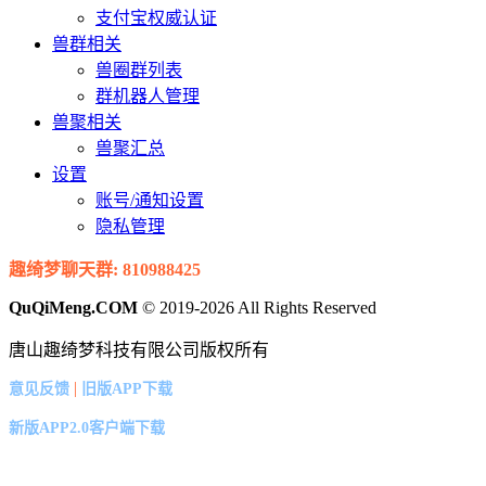
支付宝权威认证
兽群相关
兽圈群列表
群机器人管理
兽聚相关
兽聚汇总
设置
账号/通知设置
隐私管理
趣绮梦聊天群: 810988425
QuQiMeng.COM
© 2019-2026 All Rights Reserved
唐山趣绮梦科技有限公司版权所有
|
意见反馈
旧版APP下载
新版APP2.0客户端下载