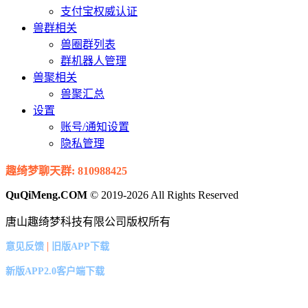
支付宝权威认证
兽群相关
兽圈群列表
群机器人管理
兽聚相关
兽聚汇总
设置
账号/通知设置
隐私管理
趣绮梦聊天群: 810988425
QuQiMeng.COM
© 2019-2026 All Rights Reserved
唐山趣绮梦科技有限公司版权所有
|
意见反馈
旧版APP下载
新版APP2.0客户端下载