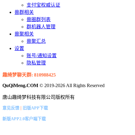
支付宝权威认证
兽群相关
兽圈群列表
群机器人管理
兽聚相关
兽聚汇总
设置
账号/通知设置
隐私管理
趣绮梦聊天群: 810988425
QuQiMeng.COM
© 2019-2026 All Rights Reserved
唐山趣绮梦科技有限公司版权所有
|
意见反馈
旧版APP下载
新版APP2.0客户端下载