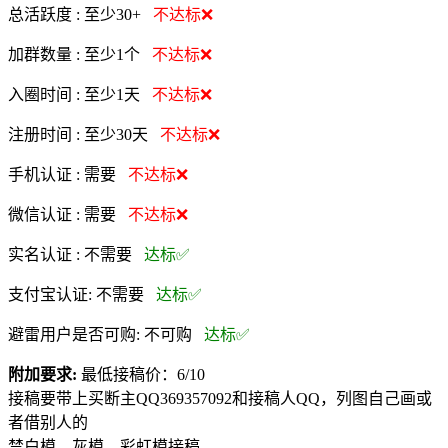
总活跃度 :
至少30+
不达标❌
加群数量 :
至少1个
不达标❌
入圈时间 :
至少1天
不达标❌
注册时间 :
至少30天
不达标❌
手机认证 :
需要
不达标❌
微信认证 :
需要
不达标❌
实名认证 :
不需要
达标✅
支付宝认证:
不需要
达标✅
避雷用户是否可购:
不可购
达标✅
附加要求:
最低接稿价：6/10
接稿要带上买断主QQ369357092和接稿人QQ，列图自己画或
者借别人的
禁白模、灰模、彩虹模接稿