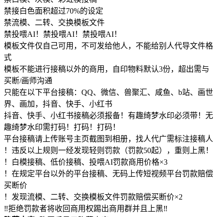
禁接白色面积超过70%的设定
禁流模、二转、交换模板文件
禁投喂AI！禁投喂AI！禁投喂AI！
模板文件仅自己可用，不可发给他人，不能给别人代导文件格
式
模板不能进行接稿以外的商用，自印物料默认3份，超出需与
买断/画师沟通
只能在以下平台接稿：QQ、微信、兽聚汇、咸鱼、b站、画世
界、画加，抖音、快手、小红书
抖音、快手、小红书接稿必须报备！有趣绮梦水印必须带！无
趣绮梦水印需打码！打码！打码！
平台接稿请上传账号主页截图到相册，找人代广需标注接稿人
！违反以上规则一经发现轻则罚款（罚款50起），重则上黑！
！白模接稿、低价接稿、投喂AI罚款商用价格×3
！在规定平台以外的平台接稿、无码上传短视频平台罚款赔偿
买断价
！发现流模、二转、交换模板文件罚款赔偿买断价×2
‼拒绝罚款者将收回商用权踢出商用群并且上黑‼