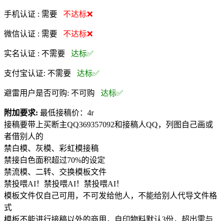
手机认证 :
需要
不达标❌
微信认证 :
需要
不达标❌
实名认证 :
不需要
达标✅
支付宝认证:
不需要
达标✅
避雷用户是否可购:
不可购
达标✅
附加要求:
最低接稿价：4r
接稿要带上买断主QQ369357092和接稿人QQ，列图自己画或
者借别人的
禁白模、灰模、彩虹模接稿
禁接白色面积超过70%的设定
禁流模、二转、交换模板文件
禁投喂AI！禁投喂AI！禁投喂AI！
模板文件仅自己可用，不可发给他人，不能给别人代导文件格
式
模板不能进行接稿以外的商用，自印物料默认3份，超出需与