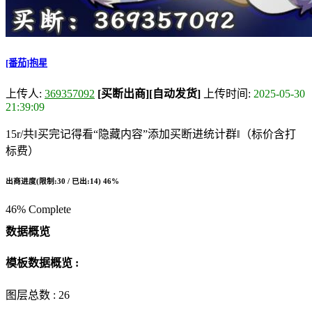
[番茄]抱星
上传人:
369357092
[买断出商]
[自动发货]
上传时间:
2025-05-30
21:39:09
15r/共‖买完记得看“隐藏内容”添加买断进统计群‖（标价含打
标费）
出商进度(限制:30 / 已出:14)
46%
46% Complete
数据概览
模板数据概览 :
图层总数 :
26