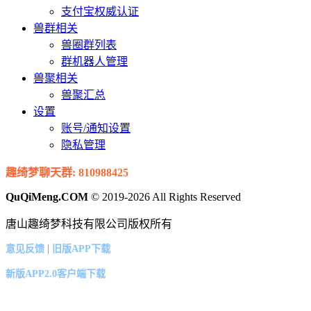
支付宝权威认证
兽群相关
兽圈群列表
群机器人管理
兽聚相关
兽聚汇总
设置
账号/通知设置
隐私管理
趣绮梦聊天群: 810988425
QuQiMeng.COM
© 2019-2026 All Rights Reserved
唐山趣绮梦科技有限公司版权所有
|
意见反馈
旧版APP下载
新版APP2.0客户端下载