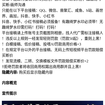
买断/画师沟通
只能在以下平台接稿：QQ、微信、兽聚汇、咸鱼、b站、画世
界、画加，抖音、快手、小红书
抖音、快手、小红书接稿必须报备！有趣绮梦水印必须带！无
趣绮梦水印需打码！打码！打码！
平台接稿请上传账号主页截图到相册，找人代广需标注接稿人
！违反以上规则一经发现轻则罚款（罚款50起），重则上黑！
！白模接稿、低价接稿、投喂AI罚款商用价格×3
！在规定平台以外的平台接稿、无码上传短视频平台罚款赔偿
买断价
！发现流模、二转、交换模板文件罚款赔偿买断价×2
‼拒绝罚款者将收回商用权踢出商用群并且上黑‼
隐藏内容:
购买后显示隐藏内容
内容概览
宣传图示