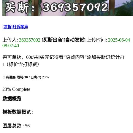
[凉祈]月诉琴声
上传人:
369357092
[买断出商]
[自动发货]
上传时间:
2025-06-04
08:07:40
兽可单拆，60r/共‖买完记得看“隐藏内容”添加买断进统计群
‖（标价含打标费）
出商进度(限制:30 / 已出:7)
23%
23% Complete
数据概览
模板数据概览 :
图层总数 :
56