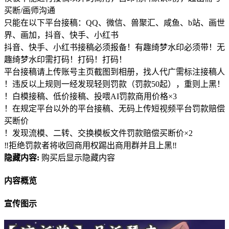
买断/画师沟通
只能在以下平台接稿：QQ、微信、兽聚汇、咸鱼、b站、画世
界、画加，抖音、快手、小红书
抖音、快手、小红书接稿必须报备！有趣绮梦水印必须带！无
趣绮梦水印需打码！打码！打码！
平台接稿请上传账号主页截图到相册，找人代广需标注接稿人
！违反以上规则一经发现轻则罚款（罚款50起），重则上黑！
！白模接稿、低价接稿、投喂AI罚款商用价格×3
！在规定平台以外的平台接稿、无码上传短视频平台罚款赔偿
买断价
！发现流模、二转、交换模板文件罚款赔偿买断价×2
‼拒绝罚款者将收回商用权踢出商用群并且上黑‼
隐藏内容:
购买后显示隐藏内容
内容概览
宣传图示