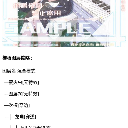
模板图层缩略 :
图层名
混合模式
├─萤火虫
[无特效]
├─图层70
[无特效]
├─次模
[穿透]
├─├─龙角
[穿透]