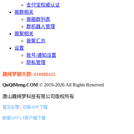
支付宝权威认证
兽群相关
兽圈群列表
群机器人管理
兽聚相关
兽聚汇总
设置
账号/通知设置
隐私管理
趣绮梦聊天群: 810988425
QuQiMeng.COM
© 2019-2026 All Rights Reserved
唐山趣绮梦科技有限公司版权所有
|
意见反馈
旧版APP下载
新版APP2.0客户端下载