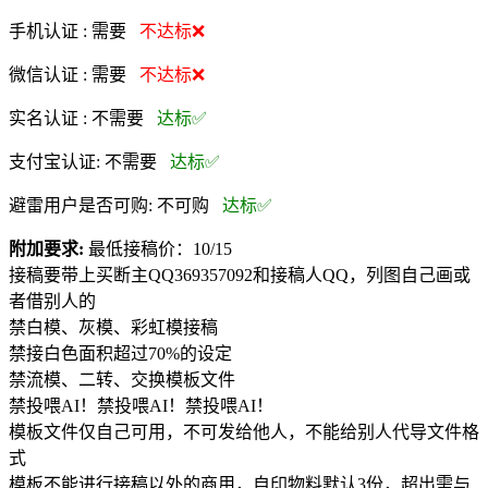
手机认证 :
需要
不达标❌
微信认证 :
需要
不达标❌
实名认证 :
不需要
达标✅
支付宝认证:
不需要
达标✅
避雷用户是否可购:
不可购
达标✅
附加要求:
最低接稿价：10/15
接稿要带上买断主QQ369357092和接稿人QQ，列图自己画或
者借别人的
禁白模、灰模、彩虹模接稿
禁接白色面积超过70%的设定
禁流模、二转、交换模板文件
禁投喂AI！禁投喂AI！禁投喂AI！
模板文件仅自己可用，不可发给他人，不能给别人代导文件格
式
模板不能进行接稿以外的商用，自印物料默认3份，超出需与